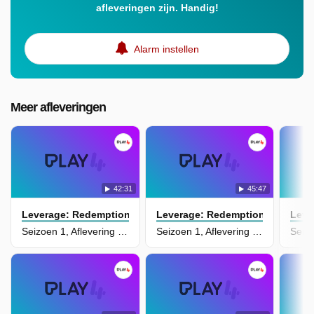
afleveringen zijn. Handig!
Alarm instellen
Meer afleveringen
42:31
45:47
Leverage: Redemption
Leverage: Redemption
Leve
Seizoen 1, Aflevering 15 - The Muddy Waters Job
Seizoen 1, Aflevering 14 - The Great Train Job