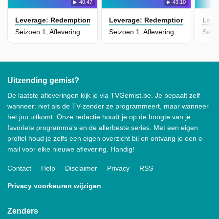
40:47
43:10
Leverage: Redemption
Leverage: Redemption
Leve
Seizoen 1, Aflevering 13 - The Hurricane Job
Seizoen 1, Aflevering 12 - The Golf Job
Uitzending gemist?
De laatste afleveringen kijk je via TVGemist.be. Je bepaalt zelf
wanneer: niet als de TV-zender ze programmeert, maar wanneer
het jou uitkomt. Onze redactie houdt je op de hoogte van je
favoriete programma's en de allerbeste series. Met een eigen
profiel houd je zelfs een eigen overzicht bij en ontvang je een e-
mail voor elke nieuwe aflevering. Handig!
Contact
Help
Disclaimer
Privacy
RSS
Privacy voorkeuren wijzigen
Zenders