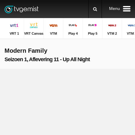
Menu
VRT 1
VRT Canvas
VTM
Play 4
Play 5
VTM 2
VTM 
Modern Family
Seizoen 1, Aflevering 11 - Up All Night