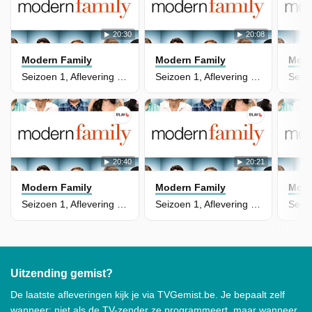
20:30
20:08
Modern Family
Modern Family
Mode
Seizoen 1, Aflevering 21 - Travels With Scout
Seizoen 1, Aflevering 20 - Benched
20:40
20:21
Modern Family
Modern Family
Mode
Seizoen 1, Aflevering 19 - Game Changer
Seizoen 1, Aflevering 18 - Starry Night
Uitzending gemist?
De laatste afleveringen kijk je via TVGemist.be. Je bepaalt zelf
wanneer: niet als de TV-zender ze programmeert, maar wanneer