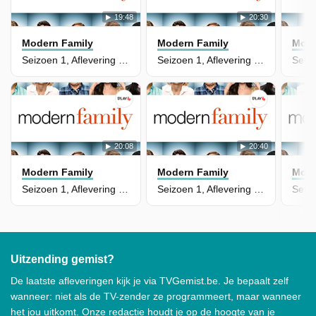
19:48
20:30
Modern Family
Modern Family
Mode
Seizoen 1, Aflevering 22 - Airport 2010
Seizoen 1, Aflevering 21 - Travels With Scout
20:08
20:40
Modern Family
Modern Family
Mode
Seizoen 1, Aflevering 20 - Benched
Seizoen 1, Aflevering 19 - Game Changer
Uitzending gemist?
De laatste afleveringen kijk je via TVGemist.be. Je bepaalt zelf
wanneer: niet als de TV-zender ze programmeert, maar wanneer
het jou uitkomt. Onze redactie houdt je op de hoogte van je