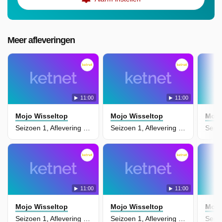
Meer afleveringen
11:00
11:00
Mojo Wisseltop
Mojo Wisseltop
Mojo
Seizoen 1, Aflevering 4 - Luchtpost
Seizoen 1, Aflevering 2 - Ijsjes Chaos
11:00
11:00
Mojo Wisseltop
Mojo Wisseltop
Mojo
Seizoen 1, Aflevering 26 - Pompoen Paniek
Seizoen 1, Aflevering 24 - Afbraakbal