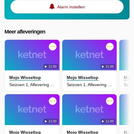
Alarm instellen
Meer afleveringen
11:00
11:00
Mojo Wisseltop
Mojo Wisseltop
Mojo
Seizoen 1, Aflevering 10 - Bryan De Dappere
Seizoen 1, Aflevering 8 - Cadeautje
11:00
11:00
Mojo Wisseltop
Mojo Wisseltop
Mojo