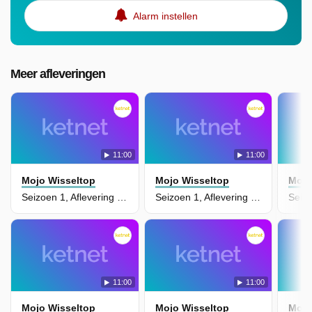
Alarm instellen
Meer afleveringen
11:00
11:00
Mojo Wisseltop
Mojo Wisseltop
Mojo
Seizoen 1, Aflevering 8 - Cadeautje
Seizoen 1, Aflevering 6 - Vogelballon
11:00
11:00
Mojo Wisseltop
Mojo Wisseltop
Mojo