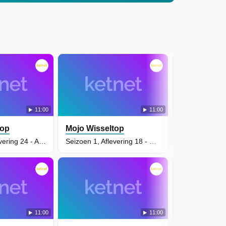
11:00
11:00
top
Mojo Wisseltop
Mojo Wisse
Seizoen 1, Aflevering 24 - Afbraakbal
Seizoen 1, Aflevering 18 - Prijskip
11:00
11:00