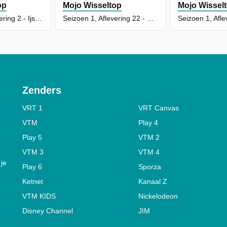
op
Mojo Wisseltop
Mojo Wissel
Seizoen 1, Aflevering 2 - Ijsjes Chaos
Seizoen 1, Aflevering 22 - Circus
Zenders
VRT 1
VRT Canvas
VTM
Play 4
Play 5
VTM 2
VTM 3
VTM 4
 je
Play 6
Sporza
Ketnet
Kanaal Z
VTM KIDS
Nickelodeon
Disney Channel
JIM