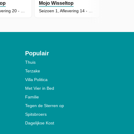
top
Mojo Wisseltop
Mojo Wisse
Seizoen 1, Aflevering 20 - Snowboard
Seizoen 1, Aflevering 14 - Kladlijnen
Populair
Thuis
Terzake
Villa Politica
Met Vier in Bed
Familie
Tegen de Sterren op
Spitsbroers
Dagelijkse Kost