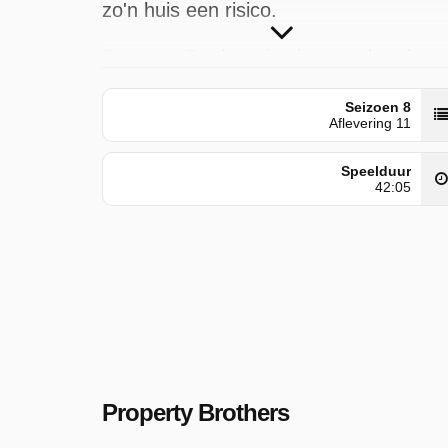
zo'n huis een risico.
Property Brothers is uitgezonden door
Play 4 op maandag 15 september 202
Seizoen 8
om 15:15 uur.
Aflevering 11
Speelduur
42:05
Property Brothers