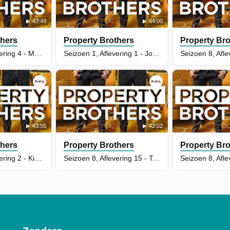
43:49
44:00
thers
Property Brothers
Property Bro
Seizoen 1, Aflevering 4 - Matt & Aleya
Seizoen 1, Aflevering 1 - John & Christine
43:55
42:02
thers
Property Brothers
Property Bro
Seizoen 1, Aflevering 2 - Kieron & Emma
Seizoen 8, Aflevering 15 - Terin & Bryan