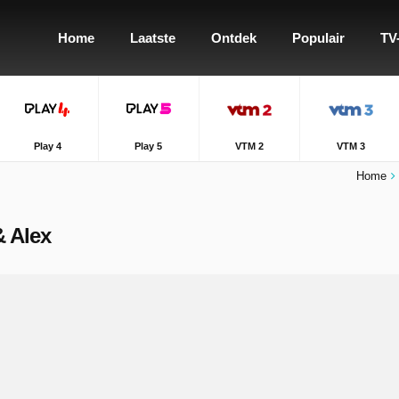
Home
Laatste
Ontdek
Populair
TV
Play 4
Play 5
VTM 2
VTM 3
Home
& Alex