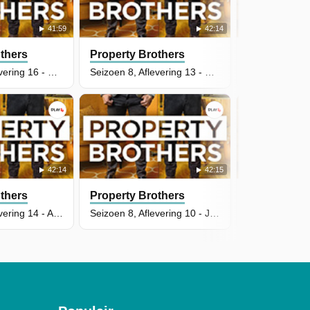
41:59
42:14
thers
Property Brothers
Property Br
Seizoen 8, Aflevering 16 - Karina & Sam
Seizoen 8, Aflevering 13 - Mike & Sophia
42:14
42:15
thers
Property Brothers
Property Br
Seizoen 8, Aflevering 14 - Adam & Lara
Seizoen 8, Aflevering 10 - Javier & Carolyn