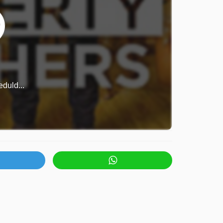
duld...