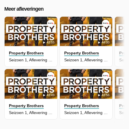
Meer afleveringen
43:55
44:00
Property Brothers
Property Brothers
Prop
Seizoen 1, Aflevering 6 - Julie & Peter
Seizoen 1, Aflevering 5 - Stephen & Julie
43:49
43:56
Property Brothers
Property Brothers
Prop
Seizoen 1, Aflevering 4 - Matt & Aleya
Seizoen 1, Aflevering 3 - Stefan & Owen