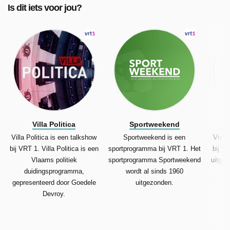
Is dit iets voor jou?
Villa Politica
Sportweekend
Villa Politica is een talkshow
Sportweekend is een
Vive 
bij VRT 1. Villa Politica is een
sportprogramma bij VRT 1. Het
bij V
Vlaams politiek
sportprogramma Sportweekend
uitgez
duidingsprogramma,
wordt al sinds 1960
gepresenteerd door Goedele
uitgezonden.
Devroy.