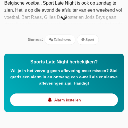
Belgische voetbal. Sport Late Night is ook op zondag te
zien. Het is op die avond de afsluiter van een weekend vol
voetbal. Bart Raes, Gilles De Coster en Joris Brys gaan
daarbij ook in gesprek met hun gasten, onder wie bekende
Vlamingen met een passie voor voetbal en voetbalexpert
Geert De Vlieger. Samen met hen nemen de presentatoren
Genres:
Talkshows
Sport
de voetbalweek door.
Sports Late Night herbekijken?
Wil je in het vervolg geen aflevering meer missen? Stel
gratis een alarm in en ontvang een e-mail als er nieuwe
afleveringen zijn. Handig!
Alarm instellen