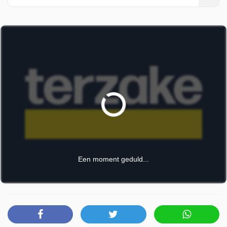
te maken en te verwerken. Een reportage van Gert-Jan
Dennekamp (Nieuwsuur). Kroonprinses Elisabeth ontvangt
vandaag haar diploma aan Harvard University. Voor de
ogen van haar ouders, koning Filip en koningin Mathilde.
Een mijlpaal in haar opleiding, maar ook een kantelpunt in
haar voorbereiding op de troon. Wat heeft ze de voorbije
jaren geleerd en hoe vormt dit haar tot de toekomstige
koningin van België? Stein Falk legt het voor aan Xavier
Baert, directeur Media en Communicatie van het Koninklijk
Paleis, en royaltykenner Jo De Poorter.
Terzake is uitgezonden door VRT Canvas op donderdag
28 mei 2026 om 20:00 uur.
Een moment geduld...