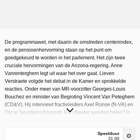
De programmawet, met daarin de omstreden centenindex,
en de pensioenhervorming staan op het punt om
goedgekeurd te worden in het parlement. Het zijn twee
cruciale hervormingen van de Arizona-regering. Anne
Vanrenterghem legt uit waar het over gaat. Lieven
Verstraete volgde het debat in de Kamer en sprokkelde
reacties. Onder meer van MR-voorzitter Georges-Louis
Bouchez en minister van Begroting Vincent Van Peteghem
(CD&V). Hij interviewt fractieleiders Axel Ronse (N-VA) en
Oscar Seuntjens (Vooruit). Kan theater wonden helen? In
Kiev loopt een bijzonder project: gewonde Oekraïense
oorlogsveteranen maken voorstellingen met hun verhalen
Speelduur
van het front. Het is een manier om trauma’s bespreekbaar
31:00