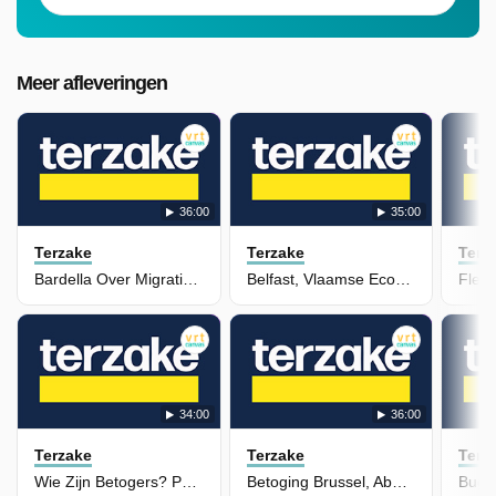
Meer afleveringen
36:00
35:00
Terzake
Terzake
Terz
Bardella Over Migratiepact, Wk In Mexico & Spacex
Belfast, Vlaamse Economie & Ptsd Israëlisch Leger
34:00
36:00
Terzake
Terzake
Terz
Wie Zijn Betogers? Politiek Wk & Ebola
Betoging Brussel, Abortuswet, Iran & Guadalajara