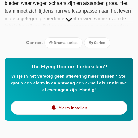
bieden waar wegen schaars zijn en afstanden groot. Het
team moet zich tijdens hun werk aanpassen aan het leven
in de afgelegen gebieden en vertrouwen winnen van de
lokale bevolking. Bekende personages zijn onder andere
Dr. Geoff Standish, gespeeld door Robert Grubb, en Kate
Wellings, vertolkt door Lenore Smith.
Genres:
Drama series
Series
The Flying Doctors herbekijken?
Wil je in het vervolg geen aflevering meer missen? Stel
gratis een alarm in en ontvang een e-mail als er nieuwe
afleveringen zijn. Handig!
Alarm instellen