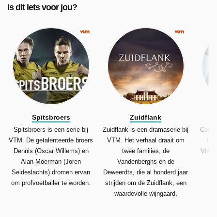
Is dit iets voor jou?
Spitsbroers
Zuidflank
Spitsbroers is een serie bij
Zuidflank is een dramaserie bij
Coppe
VTM. De getalenteerde broers
VTM. Het verhaal draait om
bij
Dennis (Oscar Willems) en
twee families, de
Vlaams
Alan Moerman (Joren
Vandenberghs en de
af
Seldeslachts) dromen ervan
Deweerdts, die al honderd jaar
om profvoetballer te worden.
strijden om de Zuidflank, een
waardevolle wijngaard.