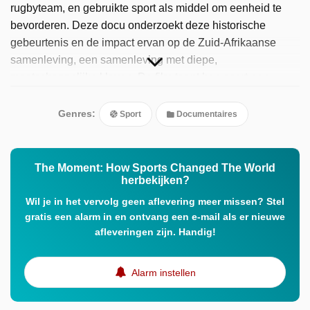
rugbyteam, en gebruikte sport als middel om eenheid te
bevorderen. Deze docu onderzoekt deze historische
gebeurtenis en de impact ervan op de Zuid-Afrikaanse
samenleving, een samenleving met diepe,
maatschappelijke kloven. De film toont hoe sport een
krachtig instrument kan zijn voor sociale verandering en
hoe het de kracht heeft om gemeenschappen te verbinden.
Genres:
Sport
Documentaires
De documentaire is geregisseerd door Tom Jennings.
The Moment: How Sports Changed The World
herbekijken?
Wil je in het vervolg geen aflevering meer missen? Stel
gratis een alarm in en ontvang een e-mail als er nieuwe
afleveringen zijn. Handig!
Alarm instellen