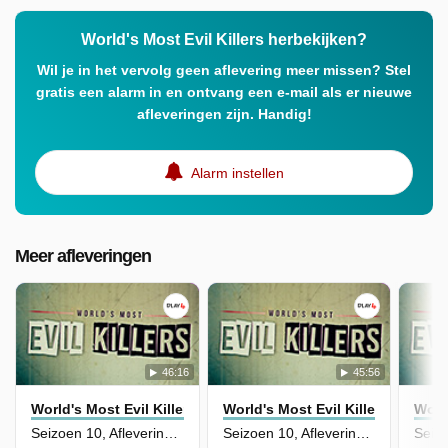
World's Most Evil Killers herbekijken?
Wil je in het vervolg geen aflevering meer missen? Stel
gratis een alarm in en ontvang een e-mail als er nieuwe
afleveringen zijn. Handig!
Alarm instellen
Meer afleveringen
46:16
45:56
World's Most Evil Killers
World's Most Evil Killers
World
Seizoen 10, Aflevering 19 - Diane and Rachel Staudte
Seizoen 10, Aflevering 18 - Robert Honsch