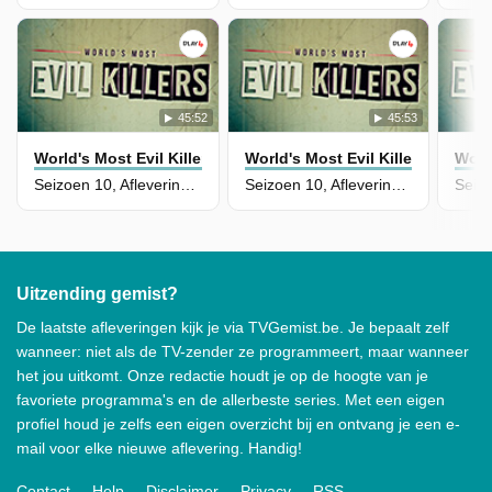
45:52
45:53
World's Most Evil Killers
World's Most Evil Killers
World
Seizoen 10, Aflevering 17 - Grancille Ritchie
Seizoen 10, Aflevering 16 - James Randall
Uitzending gemist?
De laatste afleveringen kijk je via TVGemist.be. Je bepaalt zelf
wanneer: niet als de TV-zender ze programmeert, maar wanneer
het jou uitkomt. Onze redactie houdt je op de hoogte van je
favoriete programma's en de allerbeste series. Met een eigen
profiel houd je zelfs een eigen overzicht bij en ontvang je een e-
mail voor elke nieuwe aflevering. Handig!
Contact
Help
Disclaimer
Privacy
RSS