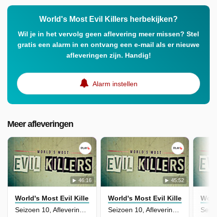
World's Most Evil Killers herbekijken?
Wil je in het vervolg geen aflevering meer missen? Stel
gratis een alarm in en ontvang een e-mail als er nieuwe
afleveringen zijn. Handig!
Alarm instellen
Meer afleveringen
46:16
45:52
World's Most Evil Killers
World's Most Evil Killers
World
Seizoen 10, Aflevering 19 - Diane and Rachel Staudte
Seizoen 10, Aflevering 17 - Grancille Ritchie