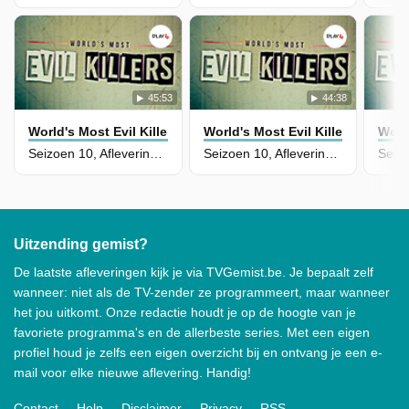
45:53
44:38
World's Most Evil Killers
World's Most Evil Killers
World
Seizoen 10, Aflevering 16 - James Randall
Seizoen 10, Aflevering 15 - Edward Covington
Uitzending gemist?
De laatste afleveringen kijk je via TVGemist.be. Je bepaalt zelf
wanneer: niet als de TV-zender ze programmeert, maar wanneer
het jou uitkomt. Onze redactie houdt je op de hoogte van je
favoriete programma's en de allerbeste series. Met een eigen
profiel houd je zelfs een eigen overzicht bij en ontvang je een e-
mail voor elke nieuwe aflevering. Handig!
Contact
Help
Disclaimer
Privacy
RSS