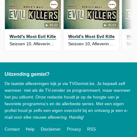
45:52
45:53
World's Most Evil Killers
World's Most Evil Killers
World
Seizoen 10, Aflevering 17 - Grancille Ritchie
Seizoen 10, Aflevering 16 - James Randall
Uitzending gemist?
De laatste afleveringen kijk je via TVGemist.be. Je bepaalt zelf
wanneer: niet als de TV-zender ze programmeert, maar wanneer
het jou uitkomt. Onze redactie houdt je op de hoogte van je
favoriete programma's en de allerbeste series. Met een eigen
profiel houd je zelfs een eigen overzicht bij en ontvang je een e-
mail voor elke nieuwe aflevering. Handig!
Contact
Help
Disclaimer
Privacy
RSS